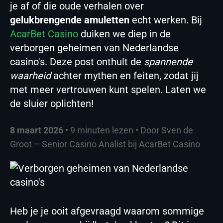
je af of die oude verhalen over
gelukbrengende amuletten
echt werken. Bij
AcarBet Casino
duiken we diep in de
verborgen geheimen van Nederlandse
casino's. Deze post onthult de
spannende
waarheid
achter mythen en feiten, zodat jij
met meer vertrouwen kunt spelen. Laten we
de sluier oplichten!
8 maart 2026
• 9 minuten lezen • Door Sven de
Groot – Senior Casino Analist bij AcarBet Casino
Heb je je ooit afgevraagd waarom sommige