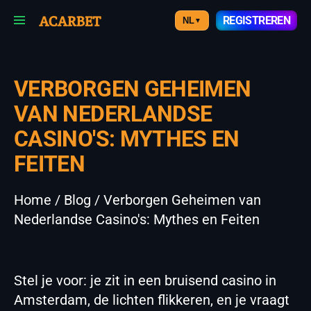
REGISTREREN
NL
▼
VERBORGEN GEHEIMEN
VAN NEDERLANDSE
CASINO'S: MYTHES EN
FEITEN
Home
/
Blog
/ Verborgen Geheimen van
Nederlandse Casino's: Mythes en Feiten
Stel je voor: je zit in een bruisend casino in
Amsterdam, de lichten flikkeren, en je vraagt