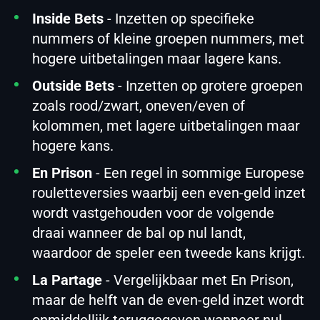
Inside Bets
- Inzetten op specifieke
nummers of kleine groepen nummers, met
hogere uitbetalingen maar lagere kans.
Outside Bets
- Inzetten op grotere groepen
zoals rood/zwart, oneven/even of
kolommen, met lagere uitbetalingen maar
hogere kans.
En Prison
- Een regel in sommige Europese
rouletteversies waarbij een even-geld inzet
wordt vastgehouden voor de volgende
draai wanneer de bal op nul landt,
waardoor de speler een tweede kans krijgt.
La Partage
- Vergelijkbaar met En Prison,
maar de helft van de even-geld inzet wordt