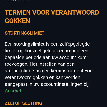
TERMEN VOOR VERANTWOORD
GOKKEN
STORTINGSLIMIET
Een
stortingslimiet
is een zelfopgelegde
limiet op hoeveel geld u gedurende een
bepaalde periode aan uw account kunt
toevoegen. Het instellen van een
stortingslimiet is een kerninstrument voor
verantwoord gokken en kan worden
aangepast in uw accountinstellingen bij
Acarbet
.
ZELFUITSLUITING