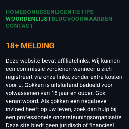
HOME
BONUSSEN
LICENTIE
TIPS
WOORDENLIJST
BLOG
VOORWAARDEN
CONTACT
18+ MELDING
Deze website bevat affiliatelinks. Wij kunnen
een commissie verdienen wanneer u zich
registreert via onze links, zonder extra kosten
voor u. Gokken is uitsluitend bedoeld voor
volwassenen van 18 jaar en ouder. Gok
verantwoord. Als gokken een negatieve
invloed heeft op uw leven, zoek dan hulp bij
een professionele ondersteuningsorganisatie.
Deze site biedt geen juridisch of financieel