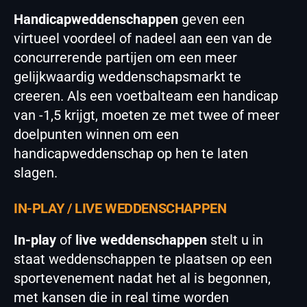
Handicapweddenschappen
geven een
virtueel voordeel of nadeel aan een van de
concurrerende partijen om een meer
gelijkwaardig weddenschapsmarkt te
creeren. Als een voetbalteam een handicap
van -1,5 krijgt, moeten ze met twee of meer
doelpunten winnen om een
handicapweddenschap op hen te laten
slagen.
IN-PLAY / LIVE WEDDENSCHAPPEN
In-play
of
live weddenschappen
stelt u in
staat weddenschappen te plaatsen op een
sportevenement nadat het al is begonnen,
met kansen die in real time worden