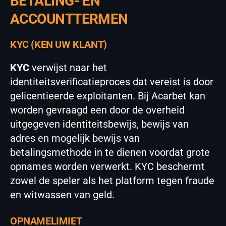
BETALING- EN
ACCOUNTTERMEN
KYC (KEN UW KLANT)
KYC
verwijst naar het
identiteitsverificatieproces dat vereist is door
gelicentieerde exploitanten. Bij Acarbet kan
worden gevraagd een door de overheid
uitgegeven identiteitsbewijs, bewijs van
adres en mogelijk bewijs van
betalingsmethode in te dienen voordat grote
opnames worden verwerkt. KYC beschermt
zowel de speler als het platform tegen fraude
en witwassen van geld.
OPNAMELIMIET