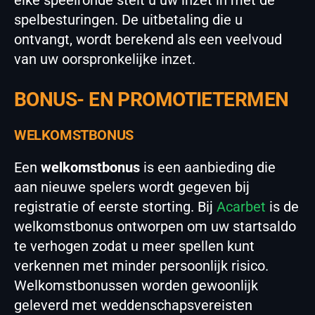
elke speelronde stelt u uw inzet in met de
spelbesturingen. De uitbetaling die u
ontvangt, wordt berekend als een veelvoud
van uw oorspronkelijke inzet.
BONUS- EN PROMOTIETERMEN
WELKOMSTBONUS
Een
welkomstbonus
is een aanbieding die
aan nieuwe spelers wordt gegeven bij
registratie of eerste storting. Bij
Acarbet
is de
welkomstbonus ontworpen om uw startsaldo
te verhogen zodat u meer spellen kunt
verkennen met minder persoonlijk risico.
Welkomstbonussen worden gewoonlijk
geleverd met weddenschapsvereisten