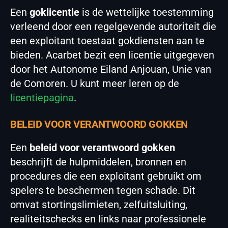
Een
goklicentie
is de wettelijke toestemming
verleend door een regelgevende autoriteit die
een exploitant toestaat gokdiensten aan te
bieden. Acarbet bezit een licentie uitgegeven
door het Autonome Eiland Anjouan, Unie van
de Comoren. U kunt meer leren op de
licentiepagina
.
BELEID VOOR VERANTWOORD GOKKEN
Een
beleid voor verantwoord gokken
beschrijft de hulpmiddelen, bronnen en
procedures die een exploitant gebruikt om
spelers te beschermen tegen schade. Dit
omvat stortingslimieten, zelfuitsluiting,
realiteitschecks en links naar professionele