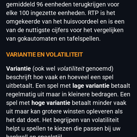
gemiddeld 96 eenheden terugkrijgen voor
elke 100 ingezette eenheden. RTP is het
omgekeerde van het huisvoordeel en is een
van de nuttigste cijfers voor het vergelijken
van gokautomaten en tafelspellen.
VARIANTIE EN VOLATILITEIT
Variantie
(ook wel
volatiliteit
genoemd)
beschrijft hoe vaak en hoeveel een spel
uitbetaalt. Een spel met
lage variantie
betaalt
regelmatig uit maar in kleinere bedragen. Een
spel met
hoge variantie
betaalt minder vaak
uit maar kan grotere winsten opleveren als
het dat doet. Het begrijpen van volatiliteit
helpt u spellen te kiezen die passen bij uw