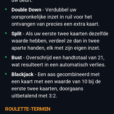
uw beurt.
Double Down
- Verdubbel uw
oorspronkelijke inzet in ruil voor het
ontvangen van precies een extra kaart.
Split
- Als uw eerste twee kaarten dezelfde
waarde hebben, verdeel ze dan in twee
aparte handen, elk met zijn eigen inzet.
Bust
- Overschrijd een handtotaal van 21,
wat resulteert in een automatisch verlies.
Blackjack
- Een aas gecombineerd met
een kaart met een waarde van 10 bij de
eerste twee kaarten, doorgaans
uitbetalend met 3:2.
ROULETTE-TERMEN