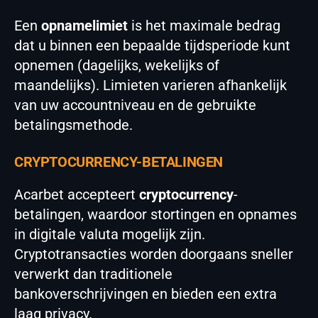
Een
opnamelimiet
is het maximale bedrag
dat u binnen een bepaalde tijdsperiode kunt
opnemen (dagelijks, wekelijks of
maandelijks). Limieten varieren afhankelijk
van uw accountniveau en de gebruikte
betalingsmethode.
CRYPTOCURRENCY-BETALINGEN
Acarbet accepteert
cryptocurrency
-
betalingen, waardoor stortingen en opnames
in digitale valuta mogelijk zijn.
Cryptotransacties worden doorgaans sneller
verwerkt dan traditionele
bankoverschrijvingen en bieden een extra
laag privacy.