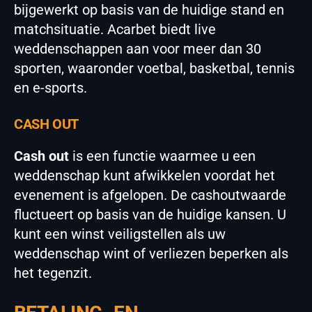
bijgewerkt op basis van de huidige stand en
matchsituatie. Acarbet biedt live
weddenschappen aan voor meer dan 30
sporten, waaronder voetbal, basketbal, tennis
en e-sports.
CASH OUT
Cash out
is een functie waarmee u een
weddenschap kunt afwikkelen voordat het
evenement is afgelopen. De cashoutwaarde
fluctueert op basis van de huidige kansen. U
kunt een winst veiligstellen als uw
weddenschap wint of verliezen beperken als
het tegenzit.