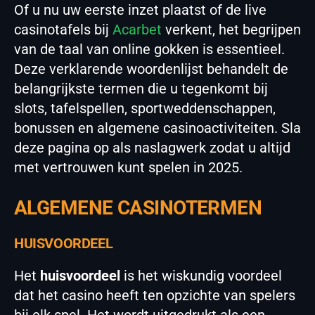
Of u nu uw eerste inzet plaatst of de live
casinotafels bij
Acarbet
verkent, het begrijpen
van de taal van online gokken is essentieel.
Deze verklarende woordenlijst behandelt de
belangrijkste termen die u tegenkomt bij
slots, tafelspellen, sportweddenschappen,
bonussen en algemene casinoactiviteiten. Sla
deze pagina op als naslagwerk zodat u altijd
met vertrouwen kunt spelen in 2025.
ALGEMENE CASINOTERMEN
HUISVOORDEEL
Het
huisvoordeel
is het wiskundig voordeel
dat het casino heeft ten opzichte van spelers