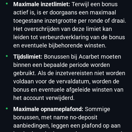
Maximale inzetlimiet:
Terwijl een bonus
actief is, is er doorgaans een maximaal
toegestane inzetgrootte per ronde of draai.
Het overschrijden van deze limiet kan
leiden tot verbeurdverklaring van de bonus
en eventuele bijbehorende winsten.
Tijdslimiet:
Bonussen bij Acarbet moeten
binnen een bepaalde periode worden
gebruikt. Als de inzetvereisten niet worden
voldaan voor de vervaldatum, worden de
bonus en eventuele afgeleide winsten van
het account verwijderd.
Maximale opnameplafond:
Sommige
bonussen, met name no-deposit
aanbiedingen, leggen een plafond op aan