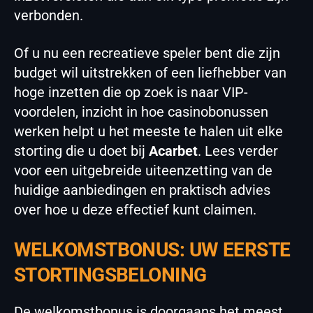
verbonden.
Of u nu een recreatieve speler bent die zijn
budget wil uitstrekken of een liefhebber van
hoge inzetten die op zoek is naar VIP-
voordelen, inzicht in hoe casinobonussen
werken helpt u het meeste te halen uit elke
storting die u doet bij
Acarbet
. Lees verder
voor een uitgebreide uiteenzetting van de
huidige aanbiedingen en praktisch advies
over hoe u deze effectief kunt claimen.
WELKOMSTBONUS: UW EERSTE
STORTINGSBELONING
De welkomstbonus is doorgaans het meest