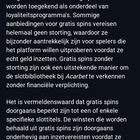
worden toegekend als onderdeel van
loyaliteitsprogramma's. Sommige
aanbiedingen voor gratis spins vereisen
helemaal geen storting, waardoor ze
bijzonder aantrekkelijk zijn voor spelers die
het platform willen uitproberen voordat ze
echt geld inzetten. Gratis spins zonder
storting zijn ook een uitstekende manier om
de slotbibliotheek bij
Acarbet
te verkennen
zonder financiële verplichting.
Het is vermeldenswaard dat gratis spins
doorgaans beperkt zijn tot een of enkele
specifieke slottitels. De winsten die worden
behaald uit gratis spins zijn doorgaans
onderhevig aan inzetvereisten voordat ze