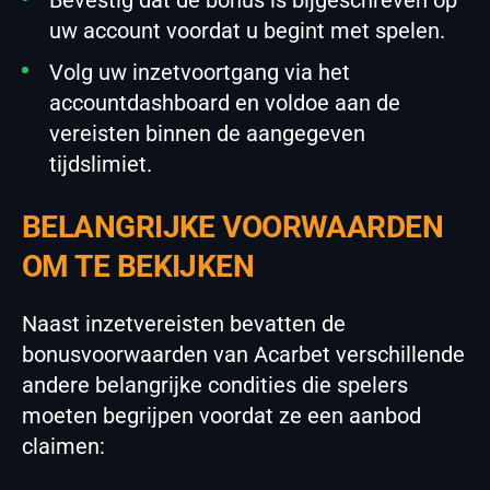
Bevestig dat de bonus is bijgeschreven op
uw account voordat u begint met spelen.
Volg uw inzetvoortgang via het
accountdashboard en voldoe aan de
vereisten binnen de aangegeven
tijdslimiet.
BELANGRIJKE VOORWAARDEN
OM TE BEKIJKEN
Naast inzetvereisten bevatten de
bonusvoorwaarden van Acarbet verschillende
andere belangrijke condities die spelers
moeten begrijpen voordat ze een aanbod
claimen: