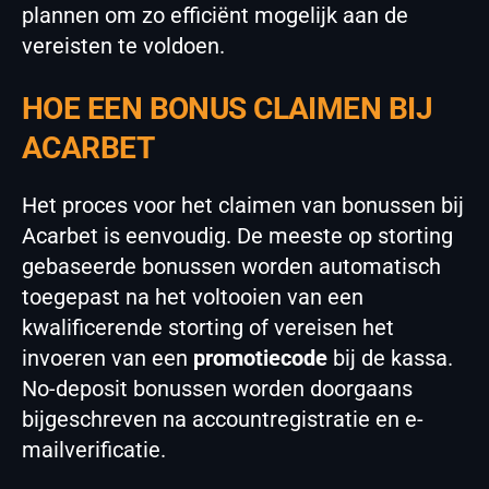
plannen om zo efficiënt mogelijk aan de
vereisten te voldoen.
HOE EEN BONUS CLAIMEN BIJ
ACARBET
Het proces voor het claimen van bonussen bij
Acarbet is eenvoudig. De meeste op storting
gebaseerde bonussen worden automatisch
toegepast na het voltooien van een
kwalificerende storting of vereisen het
invoeren van een
promotiecode
bij de kassa.
No-deposit bonussen worden doorgaans
bijgeschreven na accountregistratie en e-
mailverificatie.