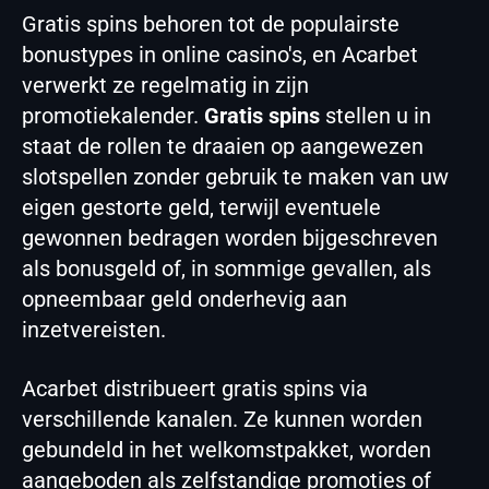
Gratis spins behoren tot de populairste
bonustypes in online casino's, en Acarbet
verwerkt ze regelmatig in zijn
promotiekalender.
Gratis spins
stellen u in
staat de rollen te draaien op aangewezen
slotspellen zonder gebruik te maken van uw
eigen gestorte geld, terwijl eventuele
gewonnen bedragen worden bijgeschreven
als bonusgeld of, in sommige gevallen, als
opneembaar geld onderhevig aan
inzetvereisten.
Acarbet distribueert gratis spins via
verschillende kanalen. Ze kunnen worden
gebundeld in het welkomstpakket, worden
aangeboden als zelfstandige promoties of