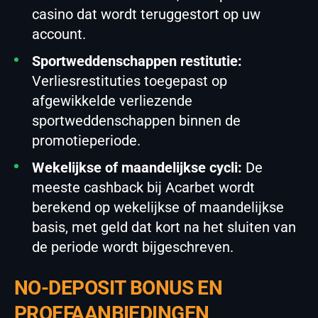
casino dat wordt teruggestort op uw
account.
Sportweddenschappen restitutie:
Verliesrestituties toegepast op
afgewikkelde verliezende
sportweddenschappen binnen de
promotieperiode.
Wekelijkse of maandelijkse cycli:
De
meeste cashback bij Acarbet wordt
berekend op wekelijkse of maandelijkse
basis, met geld dat kort na het sluiten van
de periode wordt bijgeschreven.
NO-DEPOSIT BONUS EN
PROEFAANBIEDINGEN