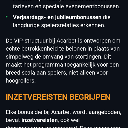
tarieven en speciale evenementbonussen.
Verjaardags- en jubileumbonussen
die
langdurige spelersrelaties erkennen.
De VIP-structuur bij Acarbet is ontworpen om
echte betrokkenheid te belonen in plaats van
simpelweg de omvang van stortingen. Dit
maakt het programma toegankelijk voor een
breed scala aan spelers, niet alleen voor
hoogrollers.
INZETVEREISTEN BEGRIJPEN
Elke bonus die bij Acarbet wordt aangeboden,
bevat
inzetvereisten
, ook wel