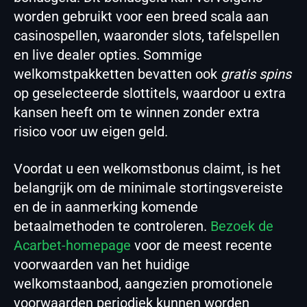
worden gebruikt voor een breed scala aan
casinospellen, waaronder slots, tafelspellen
en live dealer opties. Sommige
welkomstpakketten bevatten ook
gratis spins
op geselecteerde slottitels, waardoor u extra
kansen heeft om te winnen zonder extra
risico voor uw eigen geld.
Voordat u een welkomstbonus claimt, is het
belangrijk om de minimale stortingsvereiste
en de in aanmerking komende
betaalmethoden te controleren.
Bezoek de
Acarbet-homepage
voor de meest recente
voorwaarden van het huidige
welkomstaanbod, aangezien promotionele
voorwaarden periodiek kunnen worden