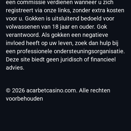
een commissie verdienen wanneer u zich
registreert via onze links, zonder extra kosten
voor u. Gokken is uitsluitend bedoeld voor
volwassenen van 18 jaar en ouder. Gok
verantwoord. Als gokken een negatieve
invloed heeft op uw leven, zoek dan hulp bij
een professionele ondersteuningsorganisatie.
Deze site biedt geen juridisch of financieel
advies.
© 2026 acarbetcasino.com. Alle rechten
voorbehouden