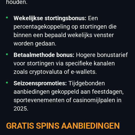
houden.
Wekelijkse stortingsbonus:
Een
percentagekoppeling op stortingen die
binnen een bepaald wekelijks venster
worden gedaan.
Betaalmethode bonus:
Hogere bonustarief
voor stortingen via specifieke kanalen
zoals cryptovaluta of e-wallets.
Seizoenspromoties:
Tijdgebonden
aanbiedingen gekoppeld aan feestdagen,
sportevenementen of casinomijlpalen in
2025.
GRATIS SPINS AANBIEDINGEN