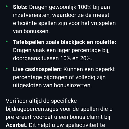
Slots:
Dragen gewoonlijk 100% bij aan
inzetvereisten, waardoor ze de meest
efficiënte spellen zijn voor het vrijspelen
van bonussen.
Tafelspellen zoals blackjack en roulette:
Dragen vaak een lager percentage bij,
doorgaans tussen 10% en 20%.
Live casinospellen:
Kunnen een beperkt
percentage bijdragen of volledig zijn
uitgesloten van bonusinzetten.
Verifieer altijd de specifieke
bijdragepercentages voor de spellen die u
prefereert voordat u een bonus claimt bij
Acarbet
. Dit helpt u uw spelactiviteit te