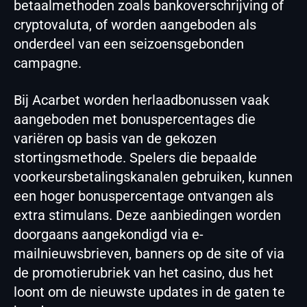
betaalmethoden zoals bankoverschrijving of
cryptovaluta, of worden aangeboden als
onderdeel van een seizoensgebonden
campagne.
Bij Acarbet worden herlaadbonussen vaak
aangeboden met bonuspercentages die
variëren op basis van de gekozen
stortingsmethode. Spelers die bepaalde
voorkeursbetalingskanalen gebruiken, kunnen
een hoger bonuspercentage ontvangen als
extra stimulans. Deze aanbiedingen worden
doorgaans aangekondigd via e-
mailnieuwsbrieven, banners op de site of via
de promotierubriek van het casino, dus het
loont om de nieuwste updates in de gaten te