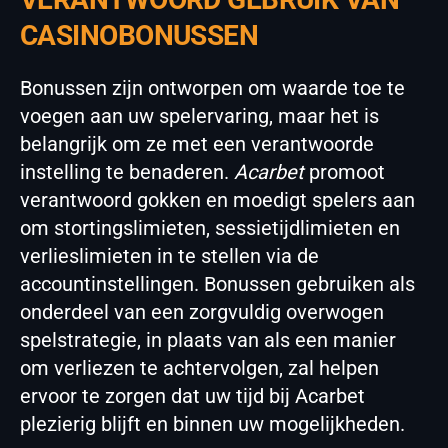
CASINOBONUSSEN
Bonussen zijn ontworpen om waarde toe te
voegen aan uw spelervaring, maar het is
belangrijk om ze met een verantwoorde
instelling te benaderen.
Acarbet
promoot
verantwoord gokken en moedigt spelers aan
om stortingslimieten, sessietijdlimieten en
verlieslimieten in te stellen via de
accountinstellingen. Bonussen gebruiken als
onderdeel van een zorgvuldig overwogen
spelstrategie, in plaats van als een manier
om verliezen te achtervolgen, zal helpen
ervoor te zorgen dat uw tijd bij Acarbet
plezierig blijft en binnen uw mogelijkheden.