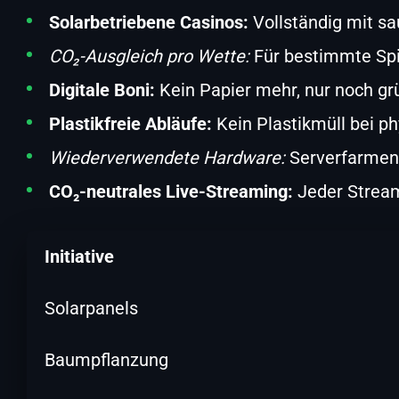
Solarbetriebene Casinos:
Vollständig mit sa
CO₂-Ausgleich pro Wette:
Für bestimmte Spi
Digitale Boni:
Kein Papier mehr, nur noch gr
Plastikfreie Abläufe:
Kein Plastikmüll bei p
Wiederverwendete Hardware:
Serverfarmen
CO₂-neutrales Live-Streaming:
Jeder Stream
Initiative
Solarpanels
Baumpflanzung