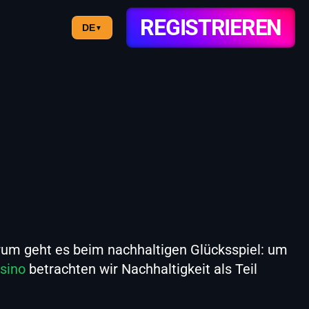
REGISTRIEREN
DE
▼
darum geht es beim nachhaltigen Glücksspiel: um
sino
betrachten wir Nachhaltigkeit als Teil