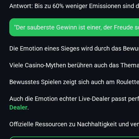
Antwort: Bis zu 60% weniger Emissionen sind 
"Der sauberste Gewinn ist einer, der Freude s
Die Emotion eines Sieges wird durch das Bewuss
Viele Casino-Mythen berühren auch das Thema N
Bewusstes Spielen zeigt sich auch am Roulett
Auch die Emotion echter Live-Dealer passt per
Dealer
.
Offizielle Ressourcen zu Nachhaltigkeit und ve