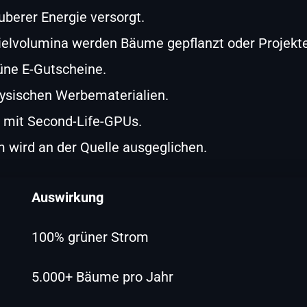
uberer Energie versorgt.
elvolumina werden Bäume gepflanzt oder Projekte 
üne E-Gutscheine.
hysischen Werbematerialien.
 mit Second-Life-GPUs.
 wird an der Quelle ausgeglichen.
Auswirkung
100% grüner Strom
5.000+ Bäume pro Jahr