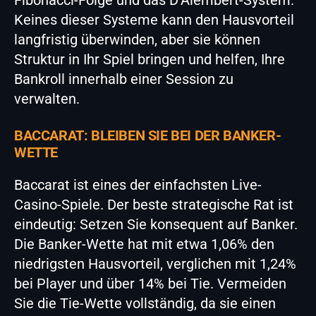
Fibonacci-Folge und das D'Alembert-System.
Keines dieser Systeme kann den Hausvorteil
langfristig überwinden, aber sie können
Struktur in Ihr Spiel bringen und helfen, Ihre
Bankroll innerhalb einer Session zu
verwalten.
BACCARAT: BLEIBEN SIE BEI DER BANKER-
WETTE
Baccarat ist eines der einfachsten Live-
Casino-Spiele. Der beste strategische Rat ist
eindeutig: Setzen Sie konsequent auf Banker.
Die Banker-Wette hat mit etwa 1,06% den
niedrigsten Hausvorteil, verglichen mit 1,24%
bei Player und über 14% bei Tie. Vermeiden
Sie die Tie-Wette vollständig, da sie einen