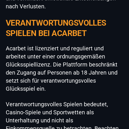
nach Verlusten.
VERANTWORTUNGSVOLLES
SPIELEN BEI ACARBET
Acarbet ist lizenziert und reguliert und
arbeitet unter einer ordnungsgemäßen
Glücksspiellizenz. Die Plattform beschränkt
den Zugang auf Personen ab 18 Jahren und
setzt sich für verantwortungsvolles
Glücksspiel ein.
Verantwortungsvolles Spielen bedeutet,
Casino-Spiele und Sportwetten als
Unterhaltung und nicht als
Einkommensquelle zu betrachten. Beachten