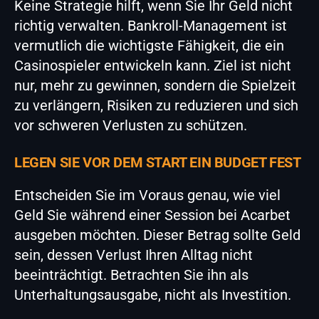
Keine Strategie hilft, wenn Sie Ihr Geld nicht
richtig verwalten. Bankroll-Management ist
vermutlich die wichtigste Fähigkeit, die ein
Casinospieler entwickeln kann. Ziel ist nicht
nur, mehr zu gewinnen, sondern die Spielzeit
zu verlängern, Risiken zu reduzieren und sich
vor schweren Verlusten zu schützen.
LEGEN SIE VOR DEM START EIN BUDGET FEST
Entscheiden Sie im Voraus genau, wie viel
Geld Sie während einer Session bei Acarbet
ausgeben möchten. Dieser Betrag sollte Geld
sein, dessen Verlust Ihren Alltag nicht
beeinträchtigt. Betrachten Sie ihn als
Unterhaltungsausgabe, nicht als Investition.