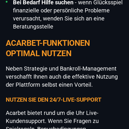
Bei Bedarf Hilfe suchen
- wenn Glücksspiel
finanzielle oder persönliche Probleme
verursacht, wenden Sie sich an eine
Beratungsstelle
ACARBET-FUNKTIONEN
OPTIMAL NUTZEN
Neben Strategie und Bankroll-Management
verschafft Ihnen auch die effektive Nutzung
der Plattform selbst einen Vorteil.
NUTZEN SIE DEN 24/7-LIVE-SUPPORT
Acarbet bietet rund um die Uhr Live-
Kundensupport. Wenn Sie Fragen zu