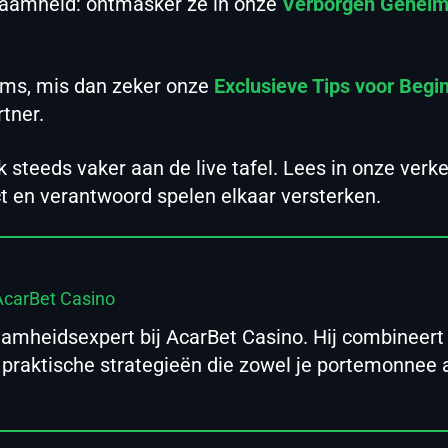
zaamheid: ontmasker ze in onze
Verborgen Geheime
rms, mis dan zeker onze
Exclusieve Tips voor Begi
tner.
 steeds vaker aan de live tafel. Lees in onze ver
t en verantwoord spelen elkaar versterken.
AcarBet Casino
zaamheidsexpert bij AcarBet Casino. Hij combineer
t praktische strategieën die zowel je portemonnee