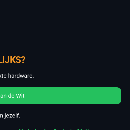
LIJKS?
kte hardware.
lan de Wit
 jezelf.