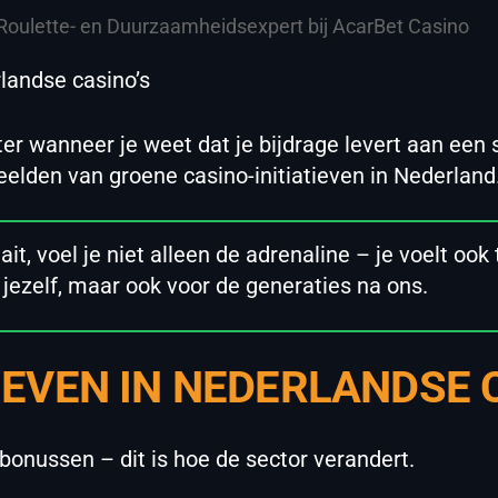
 Roulette- en Duurzaamheidsexpert bij AcarBet Casino
ter wanneer je weet dat je bijdrage levert aan ee
eelden van groene casino-initiatieven in Nederland
ait, voel je niet alleen de adrenaline – je voelt o
 jezelf, maar ook voor de generaties na ons.
IEVEN IN NEDERLANDSE 
bonussen – dit is hoe de sector verandert.