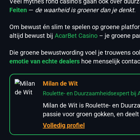
Veel mythes rond casino's gaan ook over duur
Feiten
—
de waarheid is groener dan je denkt
.
Om bewust én slim te spelen op groene platfo
altijd bewust bij
AcarBet Casino
– je groene par
Die groene bewustwording voel je trouwens ook
emotie van echte dealers
hoe menselijk contac
Milan de Wit
Roulette- en Duurzaamheidsexpert bij 
Milan de Wit is Roulette- en Duur
passie voor groen gokken, en deel
Volledig profiel