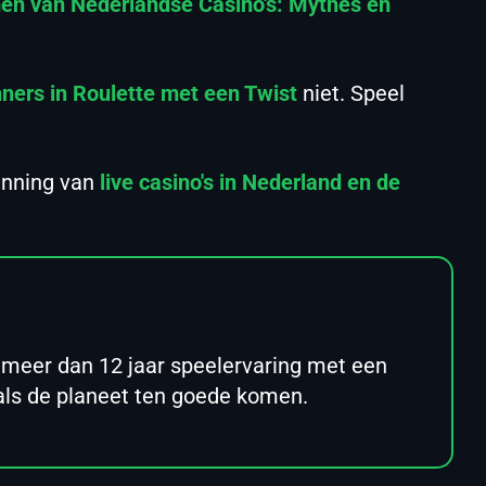
n van Nederlandse Casino's: Mythes en
nners in Roulette met een Twist
niet. Speel
kenning van
live casino's in Nederland en de
t meer dan 12 jaar speelervaring met een
 als de planeet ten goede komen.