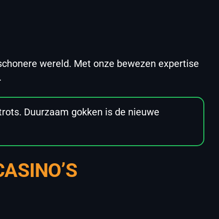
n schonere wereld. Met onze bewezen expertise
.
ok trots. Duurzaam gokken is de nieuwe
CASINO’S