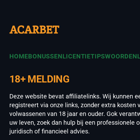
HOME
BONUSSEN
LICENTIE
TIPS
WOORDENL
18+ MELDING
Deze website bevat affiliatelinks. Wij kunnen
registreert via onze links, zonder extra kosten 
volwassenen van 18 jaar en ouder. Gok verantw
uw leven, zoek dan hulp bij een professionele 
juridisch of financieel advies.