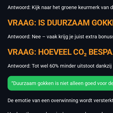
Antwoord: Kijk naar het groene keurmerk van d
VRAAG: IS DUURZAAM GOKK
Antwoord: Nee – vaak krijg je juist extra bonu
VRAAG: HOEVEEL CO₂ BESPA
Antwoord: Tot wel 60% minder uitstoot dankzij
“Duurzaam gokken is niet alleen goed voor de
De emotie van een overwinning wordt versterkt d